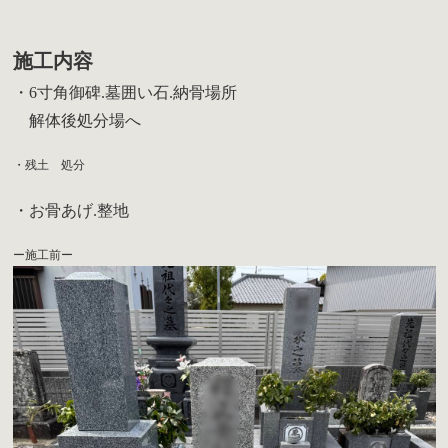
施工内容
・6寸角御碑.墓囲い石.納骨場所
解体後処分場へ
・残土 処分
・お骨あげ.整地
ー施工前ー