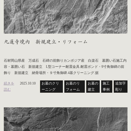
九蓮寺境内 新規建立・リフォーム
石材岡山県産 万成石 石碑の前飾りカンボジア産 白楽石 墓囲い石施工内
容・墓囲い石 新規建立 L型コーナー耐震金具.耐震ボンド・9寸角御碑の前
飾り 新規建立 納骨場所・９寸角御碑.4基クリーニング.据
続きを
2025.10.10
お墓のクリ
お墓のリ
お墓の
施工
追加字
読む
ーニング
フォーム
建立
事例
彫り