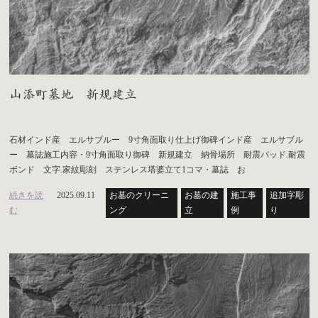
山添町墓地 新規建立
石材インド産 エルサブルー 9寸角面取り仕上げ御碑インド産 エルサブル
ー 墓誌施工内容・9寸角面取り御碑 新規建立 納骨場所 耐震パッド.耐震
ボンド 文字.家紋彫刻 ステンレス塔婆立て1コマ・墓誌 お
続きを読
2025.09.11
お墓のクリーニ
お墓の建
施工事
追加字彫
む
ング
立
例
り