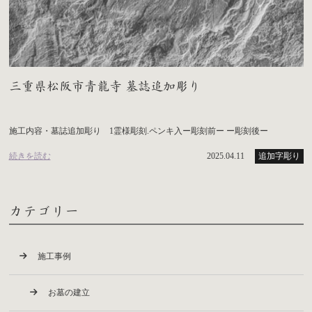
三重県松阪市青龍寺 墓誌追加彫り
施工内容・墓誌追加彫り 1霊様彫刻.ペンキ入ー彫刻前ー ー彫刻後ー
続きを読む
2025.04.11
追加字彫り
カテゴリー
施工事例
お墓の建立