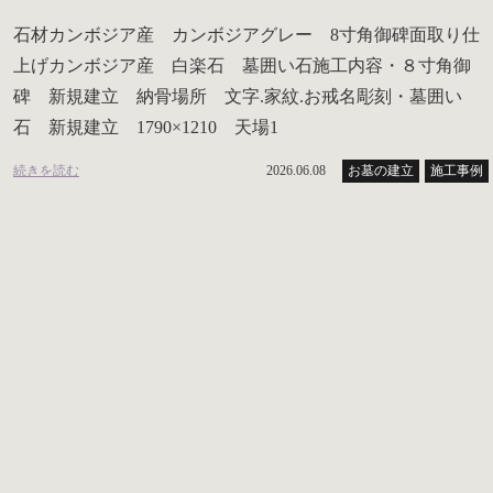
石材カンボジア産 カンボジアグレー 8寸角御碑面取り仕
上げカンボジア産 白楽石 墓囲い石施工内容・８寸角御
碑 新規建立 納骨場所 文字.家紋.お戒名彫刻・墓囲い
石 新規建立 1790×1210 天場1
続きを読む
2026.06.08
お墓の建立
施工事例