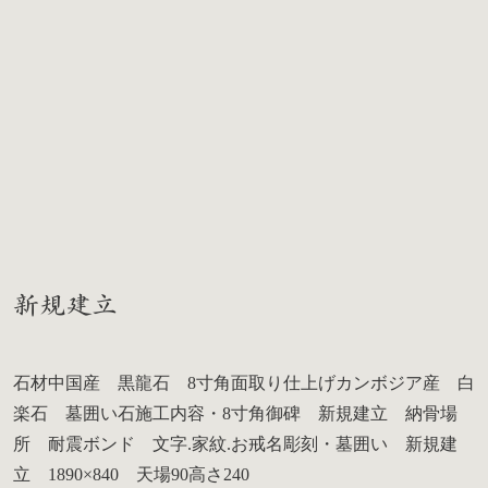
新規建立
石材中国産 黒龍石 8寸角面取り仕上げカンボジア産 白
楽石 墓囲い石施工内容・8寸角御碑 新規建立 納骨場
所 耐震ボンド 文字.家紋.お戒名彫刻・墓囲い 新規建
立 1890×840 天場90高さ240