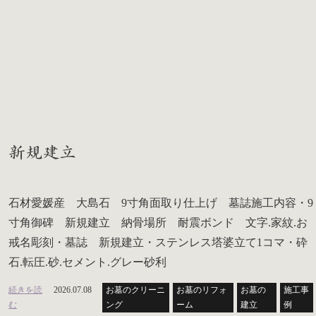
新規建立
石材愛媛産 大島石 9寸角面取り仕上げ 墓誌施工内容・9
寸角御碑 新規建立 納骨場所 耐震ボンド 文字.家紋.お
戒名彫刻・墓誌 新規建立・ステンレス塔婆立て1コマ・砕
石.転圧.砂.セメント.グレー砂利
続きを読
2026.07.08
お墓のクリーニ
お墓のリフォ
お墓の
施工事
む
ング
ーム
建立
例