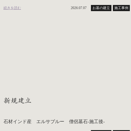
続きを読む
2026.07.07
お墓の建立
施工事例
新規建立
石材インド産 エルサブルー 僧侶墓石-施工後-