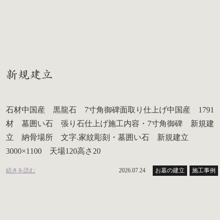
新規建立
石材中国産 黒龍石 7寸角御碑面取り仕上げ中国産 1791
材 墓囲い石 張り石仕上げ施工内容・7寸角御碑 新規建
立 納骨場所 文字.家紋彫刻・墓囲い石 新規建立
3000×1100 天場120高さ20
続きを読む
2026.07.24
お墓の建立
施工事例