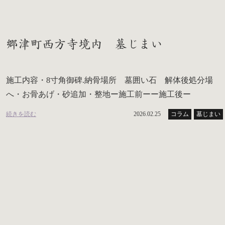
郷津町西方寺境内 墓じまい
施工内容・8寸角御碑.納骨場所 墓囲い石 解体後処分場
へ・お骨あげ・砂追加・整地ー施工前ーー施工後ー
続きを読む
2026.02.25
コラム
墓じまい