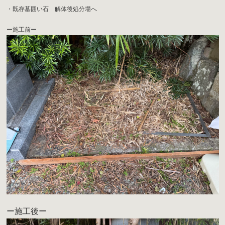
・既存墓囲い石 解体後処分場へ
ー施工前ー
ー施工後ー