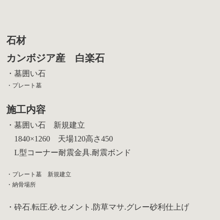
石材
カンボジア産 白楽石
・墓囲い石
・プレート墓
施工内容
・墓囲い石 新規建立
1840×1260 天場120高さ450
L型コーナー耐震金具.耐震ボンド
・プレート墓 新規建立
・納骨場所
・砕石.転圧.砂.セメント.防草マサ.グレー砂利仕上げ