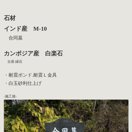
石材
インド産 M-10
合同墓
カンボジア産 白楽石
台座.縁石
・耐震ボンド.耐震Ｌ金具
・白玉砂利仕上げ
-施工後-