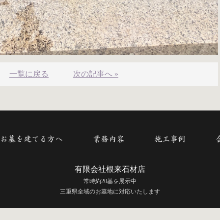
一覧に戻る
次の記事へ »
お墓を建てる方へ
業務内容
施工事例
有限会社根来石材店
常時約20基を展示中
三重県全域のお墓地に対応いたします
COPYRIGHT © 有限会社根来石材店 All rights reserved.