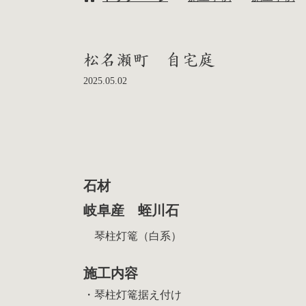
松名瀬町 自宅庭
2025.05.02
石材
岐阜産 蛭川石
琴柱灯篭（白系）
施工内容
・琴柱灯篭据え付け