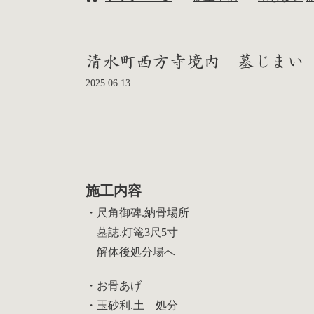
清水町西方寺境内 墓じまい
2025.06.13
施工内容
・尺角御碑.納骨場所
墓誌.灯篭3尺5寸
解体後処分場へ
・お骨あげ
・玉砂利.土 処分