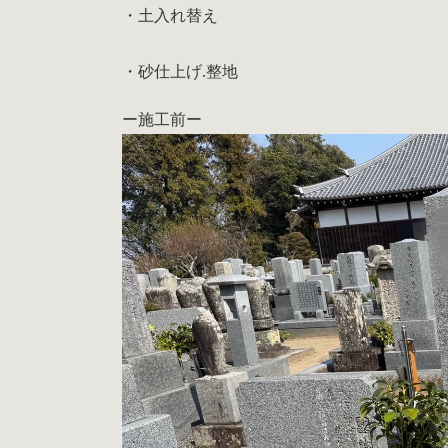
・土入れ替え
・砂仕上げ.整地
ー施工前ー