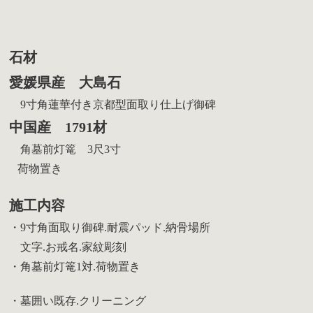
石材
愛媛県産 大島石
9寸角蓮華付き京都型面取り仕上げ御碑
中国産 1791材
角墓前灯篭 3尺3寸
荷物置き
施工内容
・9寸角面取り御碑.耐震パッド.納骨場所
文字.お戒名.家紋彫刻
・角墓前灯篭1対.荷物置き
・墓囲い既存.クリーニング