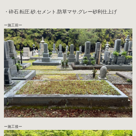
・砕石.転圧.砂.セメント.防草マサ.グレー砂利仕上げ
ー施工前ー
ー施工後ー