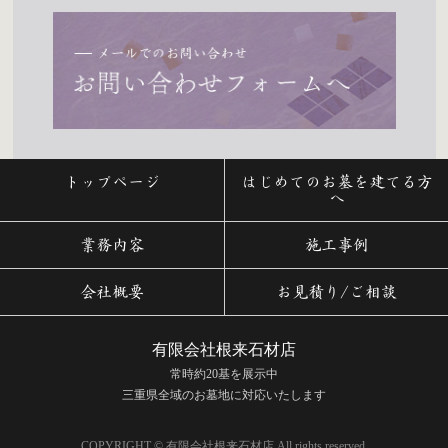
トップページ
はじめてのお墓を建てる方
へ
業務内容
施工事例
会社概要
お見積り/ご相談
有限会社根来石材店
常時約20基を展示中
三重県全域のお墓地に対応いたします
COPYRIGHT © 有限会社根来石材店 All rights reserved.